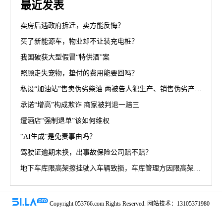
最近发表
卖房后遇政府拆迁，卖方能反悔？
买了新能源车，物业却不让装充电桩？
我国破获大型假冒“特供酒”案
照顾走失宠物，垫付的费用能要回吗？
私设“加油站”售卖伪劣柴油 两被告人犯生产、销售伪劣产品罪获刑罚
承诺“增高”构成欺诈 商家被判退一赔三
遭酒店“强制退单”该如何维权
“AI生成”是免责事由吗？
驾驶证逾期未换，出事故保险公司赔不赔？
地下车库限高架擦挂驶入车辆致损，车库管理方因限高架设置高度不符合规范被判担责70%
Copyright 053766.com Rights Reserved. 网站技术：13105371980