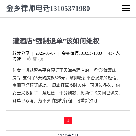
金乡律师电话13105371980
遭酒店“强制退单”该如何维权
转发分享
2026-05-07
金乡律师13105371980
437 人
|
|
|
阅读
赞 (
0
)
|
何女士通过智某平台预订了天津某酒店的一间“玲珑双床
房”，支付了3天的房款825元，随即收到平台发来的短信：
房间已经预订成功。 原本打算按时入住，可没过多久，何
女士又收到了一条短信：十分抱歉，您预订的房间已满房，
订单已取消。为不影响您的行程，可重新预订...
1