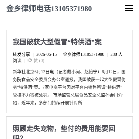
金乡律师电话13105371980
我国破获大型假冒“特供酒”案
转发分享
2026-06-15
金乡律师13105371980
280 人
|
|
|
阅读
赞 (
0
)
|
新华社北京6月12日电（记者戴小河、赵怡宁）6月12日，国
务院食品安全委员会办公室通报，我国破获一起大型假冒伪
劣“特供酒”案。7家电商平台因对平台内销售所谓“特供酒”
管控不力将被处罚。 市场监管总局食品安全总监孙会川介
绍，近年来，多部门持续开展针对所...
照顾走失宠物，垫付的费用能要回
吗？