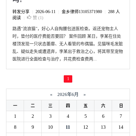
转发分享
2026-06-11
金乡律师13105371980
288 人
|
|
|
阅读
赞 (
1
)
|
路遇“流浪猫”，好心人自掏腰包送医检查。返还宠物主人
时，垫付的医疗费能否要回？ 案件回顾 某日，李某在住处
楼顶发现一只状态萎靡、无人看管的布偶猫。见猫咪毛发脏
乱、疑似走失或遭遗弃，李某出于救治之心，将其带至宠物
医院进行全面检查与治疗，共花费检查费两...
1
«
2026年6月
»
一
二
三
四
五
六
日
1
2
3
4
5
6
7
8
9
10
11
12
13
14