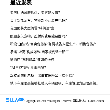
最近发表
卖房后遇政府拆迁，卖方能反悔？
买了新能源车，物业却不让装充电桩？
我国破获大型假冒“特供酒”案
照顾走失宠物，垫付的费用能要回吗？
私设“加油站”售卖伪劣柴油 两被告人犯生产、销售伪劣产品罪获刑罚
承诺“增高”构成欺诈 商家被判退一赔三
遭酒店“强制退单”该如何维权
“AI生成”是免责事由吗？
驾驶证逾期未换，出事故保险公司赔不赔？
地下车库限高架擦挂驶入车辆致损，车库管理方因限高架设置高度不符合规范被判担责70%
Copyright 053766.com Rights Reserved. 网站技术：13105371980