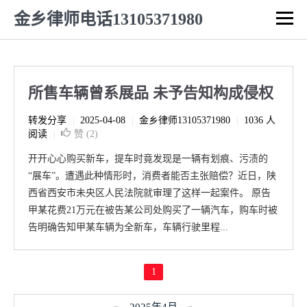
金乡律师电话13105371980
所售车辆曾系展品 未予告知构成侵权
转发分享
2025-04-08
金乡律师13105371980
1036 人
|
|
|
阅读
赞 (
2
)
|
开开心心购买新车，提车时竟发现是一辆有划痕、污渍的
“展车”。遭遇此种情形时，消费者能否主张赔偿？近日，陕
西省西安市未央区人民法院就审理了这样一起案件。 原告
甲某花费21万元在被告某公司处购买了一辆汽车，购车时被
告明确告知甲某车辆为全新车，车辆行驶里程...
1