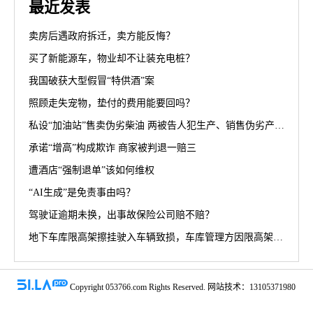
最近发表
卖房后遇政府拆迁，卖方能反悔？
买了新能源车，物业却不让装充电桩？
我国破获大型假冒“特供酒”案
照顾走失宠物，垫付的费用能要回吗？
私设“加油站”售卖伪劣柴油 两被告人犯生产、销售伪劣产品罪获刑罚
承诺“增高”构成欺诈 商家被判退一赔三
遭酒店“强制退单”该如何维权
“AI生成”是免责事由吗？
驾驶证逾期未换，出事故保险公司赔不赔？
地下车库限高架擦挂驶入车辆致损，车库管理方因限高架设置高度不符合规范被判担责70%
Copyright 053766.com Rights Reserved. 网站技术：13105371980