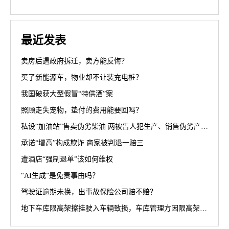
最近发表
卖房后遇政府拆迁，卖方能反悔？
买了新能源车，物业却不让装充电桩？
我国破获大型假冒“特供酒”案
照顾走失宠物，垫付的费用能要回吗？
私设“加油站”售卖伪劣柴油 两被告人犯生产、销售伪劣产品罪获刑罚
承诺“增高”构成欺诈 商家被判退一赔三
遭酒店“强制退单”该如何维权
“AI生成”是免责事由吗？
驾驶证逾期未换，出事故保险公司赔不赔？
地下车库限高架擦挂驶入车辆致损，车库管理方因限高架设置高度不符合规范被判担责70%