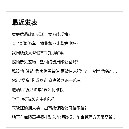
最近发表
卖房后遇政府拆迁，卖方能反悔？
买了新能源车，物业却不让装充电桩？
我国破获大型假冒“特供酒”案
照顾走失宠物，垫付的费用能要回吗？
私设“加油站”售卖伪劣柴油 两被告人犯生产、销售伪劣产品罪获刑罚
承诺“增高”构成欺诈 商家被判退一赔三
遭酒店“强制退单”该如何维权
“AI生成”是免责事由吗？
驾驶证逾期未换，出事故保险公司赔不赔？
地下车库限高架擦挂驶入车辆致损，车库管理方因限高架设置高度不符合规范被判担责70%