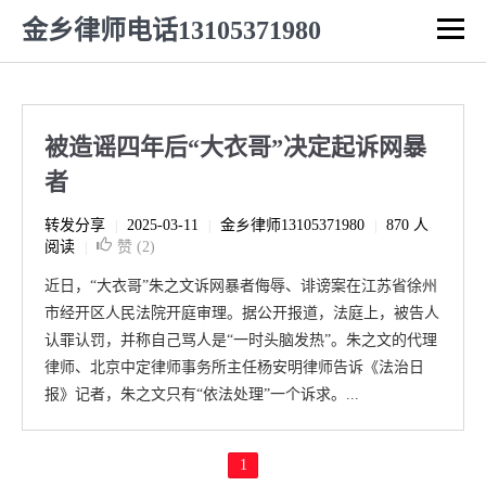
金乡律师电话13105371980
被造谣四年后“大衣哥”决定起诉网暴
者
转发分享
2025-03-11
金乡律师13105371980
870 人
|
|
|
阅读
赞 (
2
)
|
近日，“大衣哥”朱之文诉网暴者侮辱、诽谤案在江苏省徐州
市经开区人民法院开庭审理。据公开报道，法庭上，被告人
认罪认罚，并称自己骂人是“一时头脑发热”。朱之文的代理
律师、北京中定律师事务所主任杨安明律师告诉《法治日
报》记者，朱之文只有“依法处理”一个诉求。...
1