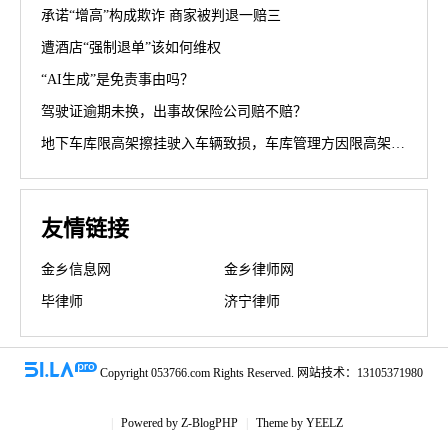
承诺“增高”构成欺诈 商家被判退一赔三
遭酒店“强制退单”该如何维权
“AI生成”是免责事由吗？
驾驶证逾期未换，出事故保险公司赔不赔？
地下车库限高架擦挂驶入车辆致损，车库管理方因限高架设置高度不符合规范被判担责70%
友情链接
金乡信息网
金乡律师网
毕律师
济宁律师
Copyright 053766.com Rights Reserved. 网站技术：13105371980
|
Powered by
Z-BlogPHP
|
Theme by
YEELZ