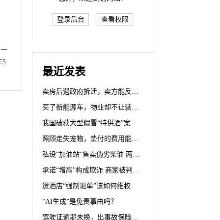
登录后台
查看权限
结一
5
最近发表
卖房后遇政府拆迁，卖方能反悔？
买了新能源车，物业却不让装充电桩？
我国破获大型假冒“特供酒”案
照顾走失宠物，垫付的费用能要回吗？
私设“加油站”售卖伪劣柴油 两被告人犯生产、销售伪劣产品罪获刑罚
承诺“增高”构成欺诈 商家被判退一赔三
遭酒店“强制退单”该如何维权
“AI生成”是免责事由吗？
驾驶证逾期未换，出事故保险公司赔不赔？