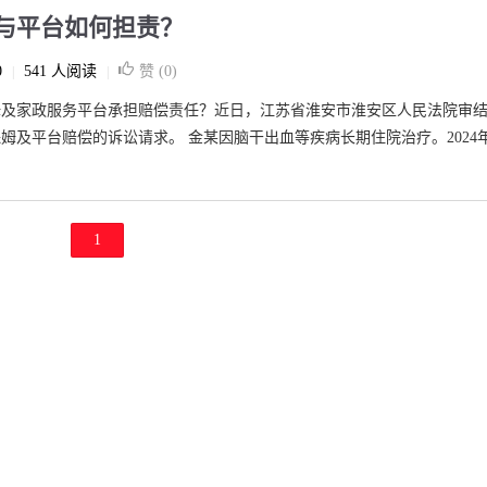
与平台如何担责？
0
541 人阅读
赞 (
0
)
|
|
姆及家政服务平台承担赔偿责任？近日，江苏省淮安市淮安区人民法院审
及平台赔偿的诉讼请求。 金某因脑干出血等疾病长期住院治疗。2024年
1