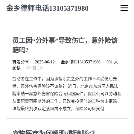
金乡律师电话13105371980
员工因“分外事”导致伤亡，意外险该
赔吗?
转发分享
2025-06-12
金乡律师13105371980
931 人
|
|
|
阅读
赞 (
1
)
|
劳动者在工作中，因为承担职责之外的工作不幸受伤后去
世，意外伤害保险该不该赔？ 近日，北京市东城区人民法
院审结一起意外伤害保险合同纠纷案件。保险公司以劳动者
从事职责范围以外的工作、已改变投保时的工种为由拒赔，
法院最终判决认定该理由不成立，保险公司应支付...
宠物医疗为何频现“糊涂账”？