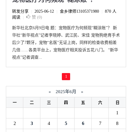
转发分享
2025-06-12
金乡律师13105371980
870 人
|
|
|
阅读
赞 (
0
)
|
新华社北京6月9日电 题：宠物医疗为何频现“糊涂账”？ 新
华社“新华视点”记者李晓婷、武江民、宋佳 宠物狗绝育手术
后少了7颗牙，宠物“名医”无证上岗，同样的检查收费相差
几倍……各类平台上，宠物医疗相关投诉五花八门。 “新华
视点”记者调查...
1
«
2025年6月
»
一
二
三
四
五
六
日
1
2
3
4
5
6
7
8