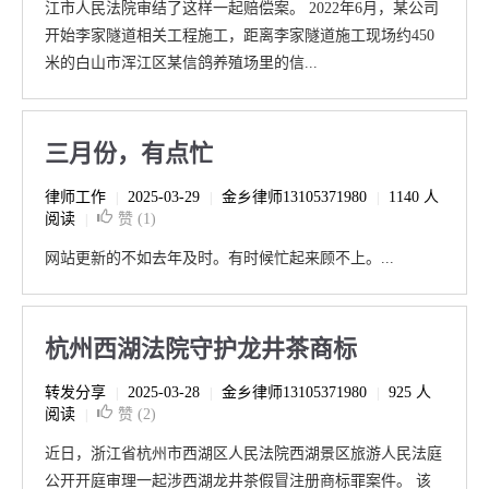
江市人民法院审结了这样一起赔偿案。 2022年6月，某公司
开始李家隧道相关工程施工，距离李家隧道施工现场约450
米的白山市浑江区某信鸽养殖场里的信...
三月份，有点忙
律师工作
2025-03-29
金乡律师13105371980
1140 人
|
|
|
阅读
赞 (
1
)
|
网站更新的不如去年及时。有时候忙起来顾不上。...
杭州西湖法院守护龙井茶商标
转发分享
2025-03-28
金乡律师13105371980
925 人
|
|
|
阅读
赞 (
2
)
|
近日，浙江省杭州市西湖区人民法院西湖景区旅游人民法庭
公开开庭审理一起涉西湖龙井茶假冒注册商标罪案件。 该