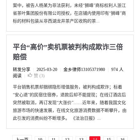
案中，被告人杨某为非法获利，未经“狮峰”商标权利人浙江
省茶叶集团股份有限公司授权，在店铺内使用印有“狮峰”商
标的材料包装从非西湖龙井茶产区收购的茶...
平台“高价”卖机票被判构成欺诈三倍
赔偿
转发分享
2025-03-20
金乡律师13105371980
974 人
|
|
|
阅读
赞 (
3
)
|
平台销售机票却捆绑隐形增值服务，被判构成欺诈；标着
“安心退”的民宿住宿券，退款后却不能提现；在线订酒店后
突然被取消，再订发现“大涨价”……近年来，随着我国文化
旅游市场的快速发展，在线文化旅游消费数据不断攀升，由
此引发的消费纠纷不断增多。 《法治日报》...
上一页
10
11
12
13
14
15
16