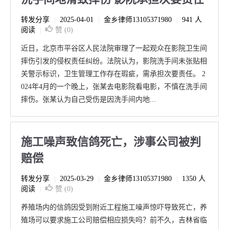
转发分享
2025-04-01
金乡律师13105371980
941 人
|
|
|
阅读
赞 (
0
)
|
近日，北京市平谷区人民法院审理了一起观众在影院卫生间
摔伤引发的侵权责任纠纷。法院认为，影院洗手间未张贴相
关警示标识，卫生管理工作存在瑕疵，需承担次要责任。 2
024年4月的一个晚上，张某去电影院看电影，不慎在洗手间
摔伤。张某认为自己受伤是因洗手间内地...
施工噪声致信鸽死亡，涉事公司被判
赔偿
转发分享
2025-03-29
金乡律师13105371980
1350 人
|
|
|
阅读
赞 (
0
)
|
养殖场内的信鸽因受到附近工程施工噪声惊吓导致死亡，养
殖场可以要求施工公司赔偿相应损失吗？前不久，吉林省临