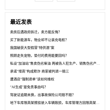
最近发表
卖房后遇政府拆迁，卖方能反悔？
买了新能源车，物业却不让装充电桩？
我国破获大型假冒“特供酒”案
照顾走失宠物，垫付的费用能要回吗？
私设“加油站”售卖伪劣柴油 两被告人犯生产、销售伪劣产品罪获刑罚
承诺“增高”构成欺诈 商家被判退一赔三
遭酒店“强制退单”该如何维权
“AI生成”是免责事由吗？
驾驶证逾期未换，出事故保险公司赔不赔？
地下车库限高架擦挂驶入车辆致损，车库管理方因限高架设置高度不符合规范被判担责70%