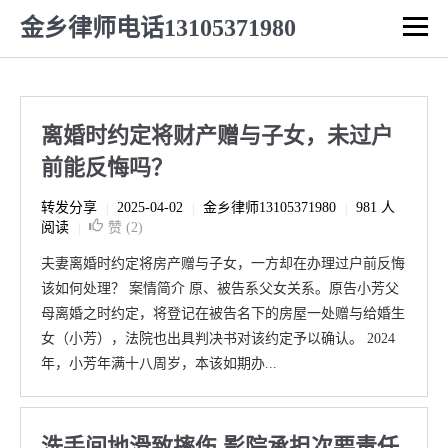
金乡律师电话13105371980
离婚时约定将财产赠与子女，未过户
前能反悔吗？
转发分享
2025-04-02
金乡律师13105371980
981 人
|
|
|
阅读
赞 (
2
)
|
夫妻离婚时约定将房产赠与子女，一方却在办理过户前反悔
该如何处理？ 案情简介 原、被告系父女关系。原告小芳父
母离婚之时约定，将登记在被告名下的房屋一处赠与给婚生
女（小芳），法院也出具判决书对该约定予以确认。 2024
年，小芳年满十八周岁，本该如期办...
洗手间地滑致摔伤 影院承担次要责任