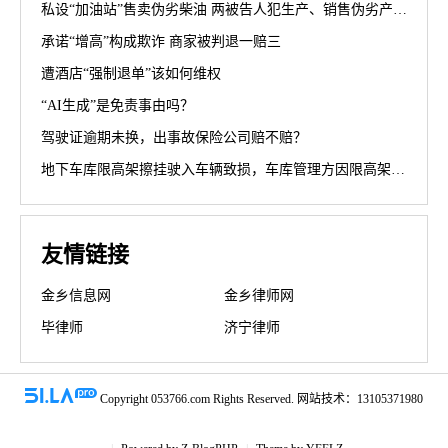
私设“加油站”售卖伪劣柴油 两被告人犯生产、销售伪劣产品罪获刑罚
承诺“增高”构成欺诈 商家被判退一赔三
遭酒店“强制退单”该如何维权
“AI生成”是免责事由吗？
驾驶证逾期未换，出事故保险公司赔不赔？
地下车库限高架擦挂驶入车辆致损，车库管理方因限高架设置高度不符合规范被判担责70%
友情链接
金乡信息网
金乡律师网
毕律师
济宁律师
Copyright 053766.com Rights Reserved. 网站技术：13105371980