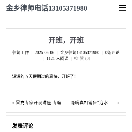
金乡律师电话13105371980
开班，开班
律师工作
2025-05-06
金乡律师13105371980
0条评论
|
|
|
1121 人阅读
赞 (
0
)
|
|
短短的五天假期过的真快，开班了！
冒充专家开设讲座 专骗老人被判刑罚
隐瞒真相销售“泡水车” 构成欺诈三倍赔偿
发表评论