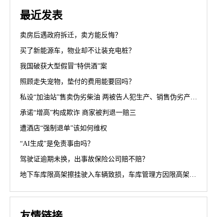
最近发表
卖房后遇政府拆迁，卖方能反悔？
买了新能源车，物业却不让装充电桩？
我国破获大型假冒“特供酒”案
照顾走失宠物，垫付的费用能要回吗？
私设“加油站”售卖伪劣柴油 两被告人犯生产、销售伪劣产品罪获刑罚
承诺“增高”构成欺诈 商家被判退一赔三
遭酒店“强制退单”该如何维权
“AI生成”是免责事由吗？
驾驶证逾期未换，出事故保险公司赔不赔？
地下车库限高架擦挂驶入车辆致损，车库管理方因限高架设置高度不符合规范被判担责70%
友情链接