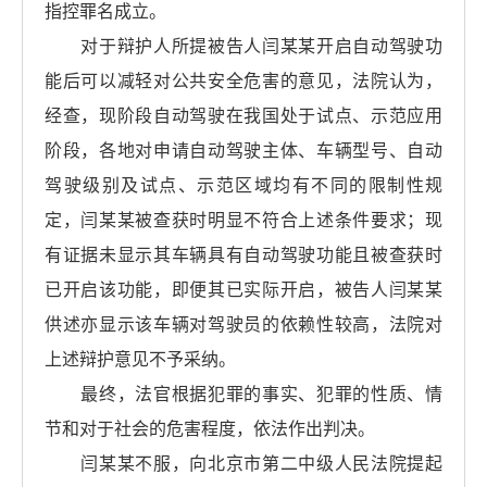
指控罪名成立。
对于辩护人所提被告人闫某某开启自动驾驶功
能后可以减轻对公共安全危害的意见，法院认为，
经查，现阶段自动驾驶在我国处于试点、示范应用
阶段，各地对申请自动驾驶主体、车辆型号、自动
驾驶级别及试点、示范区域均有不同的限制性规
定，闫某某被查获时明显不符合上述条件要求；现
有证据未显示其车辆具有自动驾驶功能且被查获时
已开启该功能，即便其已实际开启，被告人闫某某
供述亦显示该车辆对驾驶员的依赖性较高，法院对
上述辩护意见不予采纳。
最终，法官根据犯罪的事实、犯罪的性质、情
节和对于社会的危害程度，依法作出判决。
闫某某不服，向北京市第二中级人民法院提起