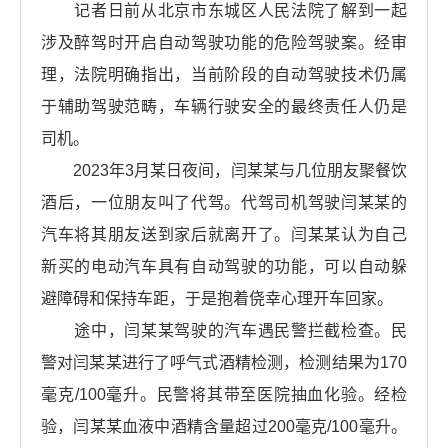
记者日前从北京市东城区人民法院了解到一起
涉及醉驾时开启自动驾驶功能的危险驾驶案。经审
理，法院明确指出，当前阶段的自动驾驶技术仍属
于辅助驾驶范畴，车辆行驶安全的最终责任人仍是
司机。
2023年3月某日夜间，闫某某与几位朋友聚餐饮
酒后，一位朋友叫了代驾。代驾司机驾驶闫某某的
汽车将其朋友送到家后就离开了。闫某某认为自己
新买的电动汽车具有自动驾驶的功能，可以自动躲
避障碍和保持车距，于是抱着侥幸心理开车回家。
途中，闫某某驾驶的汽车遇民警拦截检查。民
警对闫某某进行了呼气式酒精检测，检测结果为170
毫克/100毫升。民警将其带至医院抽血化验。经检
验，闫某某血液中酒精含量超过200毫克/100毫升。