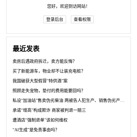
您好，欢迎到访网站！
登录后台
查看权限
最近发表
卖房后遇政府拆迁，卖方能反悔？
买了新能源车，物业却不让装充电桩？
我国破获大型假冒“特供酒”案
照顾走失宠物，垫付的费用能要回吗？
私设“加油站”售卖伪劣柴油 两被告人犯生产、销售伪劣产品罪获刑罚
承诺“增高”构成欺诈 商家被判退一赔三
遭酒店“强制退单”该如何维权
“AI生成”是免责事由吗？