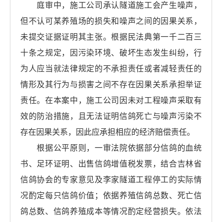
庭审中，施工公司承认隧道施工会产生噪声，
但不认可某养殖场的损失和噪声之间的因果关系，
未提交证据证明其主张。根据民法典第一千二百三
十条之规定，因污染环境、破坏生态发生纠纷，行
为人应当就法律规定的不承担责任或者减轻责任的
情形及其行为与损害之间不存在因果关系承担举证
责任。在本案中，施工公司因未对工程噪声采取有
效的防治措施，且无法证明信鸽死亡与噪声污染不
存在因果关系，因此应承担相应的经济赔偿责任。
根据公平原则，一审法院依据部分信鸽的血统
书、足环证明、出售信鸽增值税发票，结合吉林省
信鸽协会的专家意见及李家隧道工程停工的实际情
况酌定每只信鸽价值；依据养殖信鸽总数、死亡信
鸽总数、信鸽养殖成本等情况酌定经营损失。依法