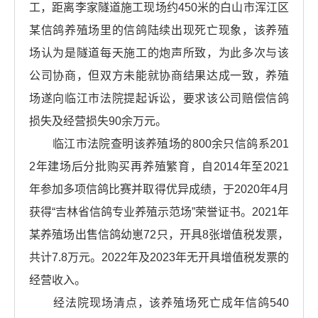
工，距离李家隧道施工现场约450米的白山市浑江区
某信鸽养殖场里的信鸽陆续出现死亡现象，该养殖
场认为是隧道每天施工的炮声所致，为此多次与该
公司协商，但双方未能就协商结果达成一致，养殖
场遂向临江市法院提起诉讼，要求该公司赔偿信鸽
损失及经营损失90余万元。
临江市法院查明该养殖场的800余只信鸽系201
2年建场后分批购买再养殖繁育，自2014年至2021
年参加多项信鸽比赛并取得优异成绩，于2020年4月
获得“吉林省信鸽专业养殖示范场”荣誉证书。2021年
某养殖场出售信鸽幼崽72只，开具8张增值税发票，
共计7.8万元。2022年及2023年无开具增值税发票的
经营收入。
经法院现场清点，该养殖场死亡成年信鸽540