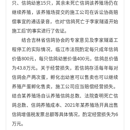
只、信鸽幼崽15只，其余未死亡信鸽该养殖场仍在
继续养殖，该养殖场提交的施工公司在诉讼协商赔
偿事宜的通话录音，也对“信鸽死亡于李家隧道开始
施工后”的事实进行了佐证。
结合吉林省信鸽协会的专家意见及李家隧道工
程停工的实际情况，临江市法院酌定每只成年信鸽
价值800元，每只信鸽幼崽价值400元，信鸽总价值
为43.8万元。关于经营损失，若信鸽存活每年每对
信鸽会产两次蛋，孵化出幼崽可以售卖也可以继续
养殖产蛋孵化售卖，施工公司应当赔偿经营损失。
结合某养殖场自认养殖信鸽总数、法院查明死亡信
鸽总数、信鸽养殖成本、2021年某养殖场开具出售
信鸽增值税发票总额等具体情况，酌定经营损失为6
万元。