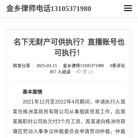
金乡律师电话13105371980
名下无财产可供执行？直播账号也
可执行！
转发分享
2025-03-13
金乡律师13105371980
0条评论
|
|
|
857 人阅读
赞 (
2
)
|
|
基本案情
2021年12月至2022年4月期间，申请执行人周
某在株洲某商贸有限公司从事服装贸易工作，后周
某离职时公司尚欠付3个月工资，周某遂向株洲市荷
塘区劳动人事争议仲裁委员会申请劳动仲裁，仲裁