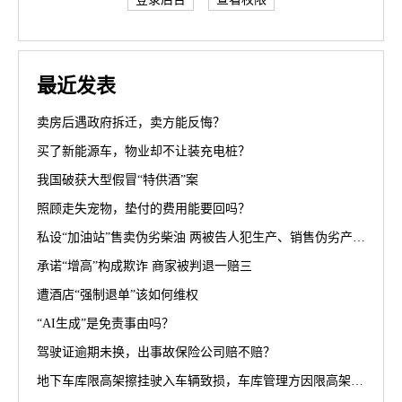
最近发表
卖房后遇政府拆迁，卖方能反悔？
买了新能源车，物业却不让装充电桩？
我国破获大型假冒“特供酒”案
照顾走失宠物，垫付的费用能要回吗？
私设“加油站”售卖伪劣柴油 两被告人犯生产、销售伪劣产品罪获刑罚
承诺“增高”构成欺诈 商家被判退一赔三
遭酒店“强制退单”该如何维权
“AI生成”是免责事由吗？
驾驶证逾期未换，出事故保险公司赔不赔？
地下车库限高架擦挂驶入车辆致损，车库管理方因限高架设置高度不符合规范被判担责70%