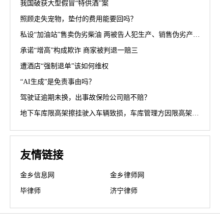
我国破获大型假冒“特供酒”案
照顾走失宠物，垫付的费用能要回吗？
私设“加油站”售卖伪劣柴油 两被告人犯生产、销售伪劣产品罪获刑罚
承诺“增高”构成欺诈 商家被判退一赔三
遭酒店“强制退单”该如何维权
“AI生成”是免责事由吗？
驾驶证逾期未换，出事故保险公司赔不赔？
地下车库限高架擦挂驶入车辆致损，车库管理方因限高架设置高度不符合规范被判担责70%
友情链接
金乡信息网
金乡律师网
毕律师
济宁律师