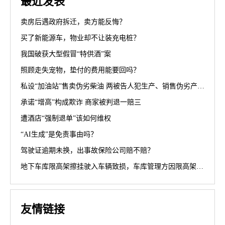
最近发表
卖房后遇政府拆迁，卖方能反悔？
买了新能源车，物业却不让装充电桩？
我国破获大型假冒“特供酒”案
照顾走失宠物，垫付的费用能要回吗？
私设“加油站”售卖伪劣柴油 两被告人犯生产、销售伪劣产品罪获刑罚
承诺“增高”构成欺诈 商家被判退一赔三
遭酒店“强制退单”该如何维权
“AI生成”是免责事由吗？
驾驶证逾期未换，出事故保险公司赔不赔？
地下车库限高架擦挂驶入车辆致损，车库管理方因限高架设置高度不符合规范被判担责70%
友情链接