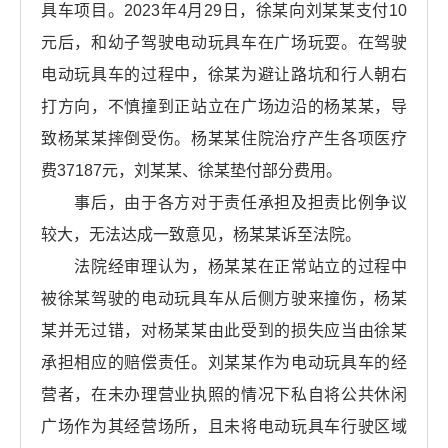
具车项目。2023年4月29日，徐某向刘某某支付10
元后，和幼子驾驶电动玩具车在广场玩耍。在驾驶
电动玩具车的过程中，徐某为避让路坑和行人朝右
打方向，不慎撞到正站立在广场边沿的杨某某，导
致杨某某摔倒受伤。杨某某住院治疗产生各项医疗
费37187元，刘某某、徐某垫付部分费用。
事后，由于各方对于责任承担及担责比例争议
较大，无法达成一致意见，杨某某诉至法院。
法院经审理认为，杨某某在正常站立的过程中
被徐某驾驶的电动玩具车从后侧方驶来撞伤，杨某
某并无过错，对杨某某由此受到的损失应当由徐某
承担相应的赔偿责任。刘某某作为电动玩具车的经
营者，在未办理营业执照的情况下私自将公共休闲
广场作为其经营场所，且未将电动玩具车行驶区域