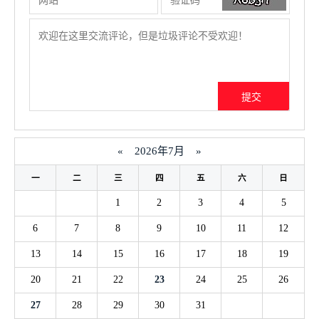
«
2026年7月
»
一
二
三
四
五
六
日
1
2
3
4
5
6
7
8
9
10
11
12
13
14
15
16
17
18
19
20
21
22
23
24
25
26
27
28
29
30
31