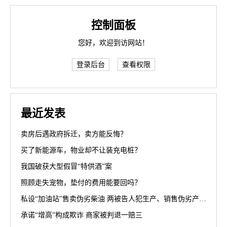
控制面板
您好，欢迎到访网站！
登录后台
查看权限
最近发表
卖房后遇政府拆迁，卖方能反悔？
买了新能源车，物业却不让装充电桩？
我国破获大型假冒“特供酒”案
照顾走失宠物，垫付的费用能要回吗？
私设“加油站”售卖伪劣柴油 两被告人犯生产、销售伪劣产品罪获刑罚
承诺“增高”构成欺诈 商家被判退一赔三