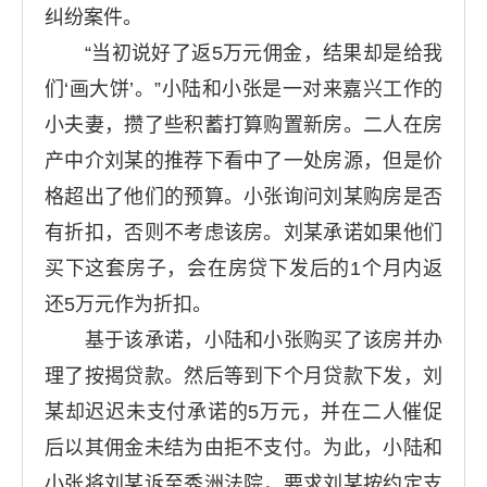
纠纷案件。
“当初说好了返5万元佣金，结果却是给我
们‘画大饼’。”小陆和小张是一对来嘉兴工作的
小夫妻，攒了些积蓄打算购置新房。二人在房
产中介刘某的推荐下看中了一处房源，但是价
格超出了他们的预算。小张询问刘某购房是否
有折扣，否则不考虑该房。刘某承诺如果他们
买下这套房子，会在房贷下发后的1个月内返
还5万元作为折扣。
基于该承诺，小陆和小张购买了该房并办
理了按揭贷款。然后等到下个月贷款下发，刘
某却迟迟未支付承诺的5万元，并在二人催促
后以其佣金未结为由拒不支付。为此，小陆和
小张将刘某诉至秀洲法院，要求刘某按约定支