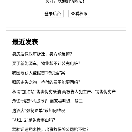
您好，欢迎到访网站！
登录后台
查看权限
最近发表
卖房后遇政府拆迁，卖方能反悔？
买了新能源车，物业却不让装充电桩？
我国破获大型假冒“特供酒”案
照顾走失宠物，垫付的费用能要回吗？
私设“加油站”售卖伪劣柴油 两被告人犯生产、销售伪劣产品罪获刑罚
承诺“增高”构成欺诈 商家被判退一赔三
遭酒店“强制退单”该如何维权
“AI生成”是免责事由吗？
驾驶证逾期未换，出事故保险公司赔不赔？