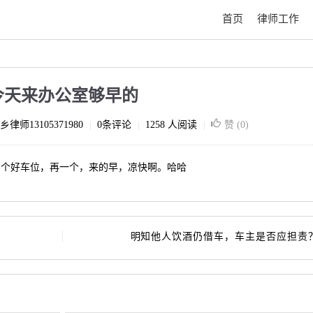
首页
律师工作
今天来办公室够早的
乡律师13105371980
0条评论
1258 人阅读
赞 (
0
)
|
|
|
占个好车位，再一个，来的早，凉快啊。哈哈
明知他人饮酒仍借车，车主是否应担责