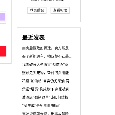
登录后台
查看权限
最近发表
卖房后遇政府拆迁，卖方能反悔？
买了新能源车，物业却不让装充电桩？
我国破获大型假冒“特供酒”案
照顾走失宠物，垫付的费用能要回吗？
私设“加油站”售卖伪劣柴油 两被告人犯生产、销售伪劣产品罪获刑罚
承诺“增高”构成欺诈 商家被判退一赔三
遭酒店“强制退单”该如何维权
“AI生成”是免责事由吗？
驾驶证逾期未换，出事故保险公司赔不赔？