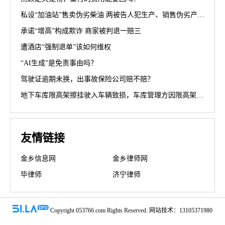
私设“加油站”售卖伪劣柴油 两被告人犯生产、销售伪劣产品罪获刑罚
承诺“增高”构成欺诈 商家被判退一赔三
遭酒店“强制退单”该如何维权
“AI生成”是免责事由吗？
驾驶证逾期未换，出事故保险公司赔不赔？
地下车库限高架擦挂驶入车辆致损，车库管理方因限高架设置高度不符合规范被判担责70%
友情链接
金乡信息网
金乡律师网
毕律师
济宁律师
Copyright 053766.com Rights Reserved. 网站技术：13105371980