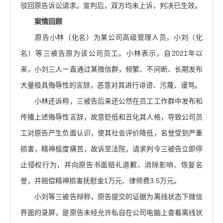
驳回原告诉讼请求。宣判后，双方均未上诉，判决已生效。
案情回顾
原告小林（化名）为某公司高级管理人员，小刘（化
名）等三被告原为该公司员工。小林表示，自2021年以
来，小刘三人一直通过某微信群，频繁、不间断、长期发布
大量极具侮辱性的言辞，恶意对其进行诽谤、污蔑、谩骂。
小林还诉称，三被告后来还公然在员工工作群中发布和
传播上述侮辱性言辞，故意贬低和丑化其人格，导致公司员
工对原告产生负面认识，使其社会评价降低，名誉受到严重
损害，精神极度痛苦，故诉至法院，请求判令三被告立即停
止侵权行为，并向原告书面赔礼道歉、消除影响、恢复名
誉，并赔偿精神损害抚慰金1万元、律师费3.5万元。
小刘等三被告辩称，原告提交的证据为离线状态下微信
界面的录屏，是原告未经允许私自在公司电脑上查看离线状