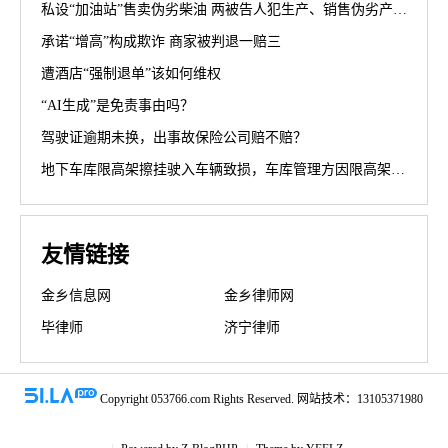
私设“加油站”售卖伪劣柴油 两被告人犯生产、销售伪劣产品罪获刑罚
承诺“增高”构成欺诈 商家被判退一赔三
遭酒店“强制退单”该如何维权
“AI生成”是免责事由吗？
驾驶证逾期未换，出事故保险公司赔不赔？
地下车库限高架擦挂驶入车辆致损，车库管理方因限高架设置高度不符合规范被判担责70%
友情链接
金乡信息网
金乡律师网
毕律师
济宁律师
Copyright 053766.com Rights Reserved. 网站技术：13105371980