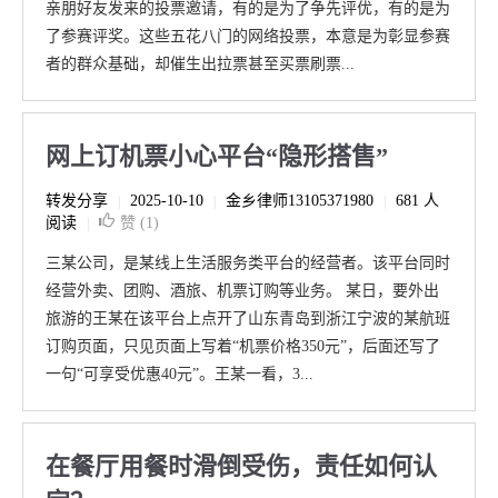
亲朋好友发来的投票邀请，有的是为了争先评优，有的是为
了参赛评奖。这些五花八门的网络投票，本意是为彰显参赛
者的群众基础，却催生出拉票甚至买票刷票...
网上订机票小心平台“隐形搭售”
转发分享
2025-10-10
金乡律师13105371980
681 人
|
|
|
阅读
赞 (
1
)
|
三某公司，是某线上生活服务类平台的经营者。该平台同时
经营外卖、团购、酒旅、机票订购等业务。 某日，要外出
旅游的王某在该平台上点开了山东青岛到浙江宁波的某航班
订购页面，只见页面上写着“机票价格350元”，后面还写了
一句“可享受优惠40元”。王某一看，3...
在餐厅用餐时滑倒受伤，责任如何认