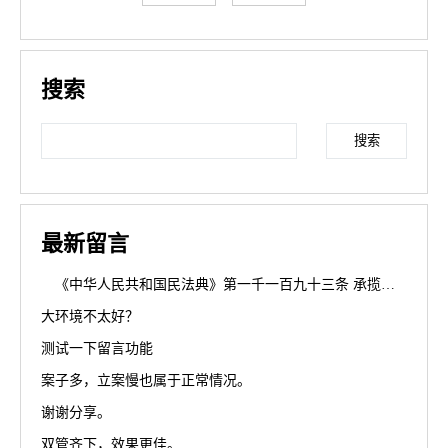
搜索
Search
最新留言
《中华人民共和国民法典》第一千一百九十三条 承揽人在完成工作过程中造成第三人损害或者自己损害的，定作人不承担侵权责任。但是，定作人对定作、指示或者选任有过错的，应当承担相应的责任。
大环境不太好？
测试一下留言功能
案子多，立案慢也属于正常情况。
谢谢分享。
双管齐下，效果更佳。