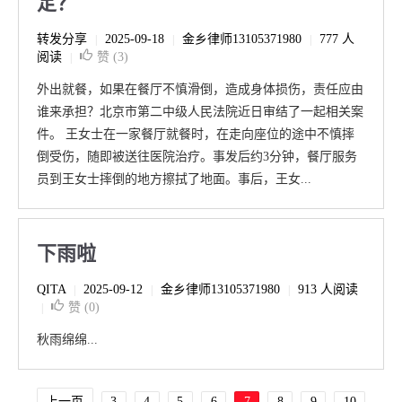
定？
转发分享
2025-09-18
金乡律师13105371980
777 人
|
|
|
阅读
赞 (
3
)
|
外出就餐，如果在餐厅不慎滑倒，造成身体损伤，责任应由
谁来承担？北京市第二中级人民法院近日审结了一起相关案
件。 王女士在一家餐厅就餐时，在走向座位的途中不慎摔
倒受伤，随即被送往医院治疗。事发后约3分钟，餐厅服务
员到王女士摔倒的地方擦拭了地面。事后，王女...
下雨啦
QITA
2025-09-12
金乡律师13105371980
913 人阅读
|
|
|
赞 (
0
)
|
秋雨绵绵...
上一页
3
4
5
6
7
8
9
10