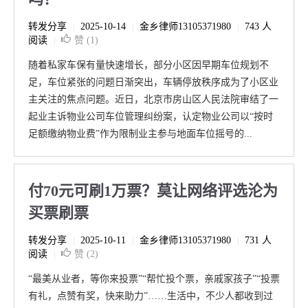
转发分享
2025-10-14
金乡律师13105371980
743 人
|
|
|
阅读
赞 (
1
)
|
随着私家车保有量快速增长，部分小区因早期车位规划不
足，车位紧张的问题日渐突出，车辆停放秩序成为了小区业
主关注的焦点问题。近日，北京市房山区人民法院审结了一
起业主诉物业公司车位管理纠纷案，认定物业公司以“按时
足额缴纳物业费”作为限制业主参与地面车位摇号的...
付70元可刷1万票？莫让网络评选沦为
买票刷票
转发分享
2025-10-11
金乡律师13105371980
731 人
|
|
|
阅读
赞 (
2
)
|
“最美从业者，等你来投票”“帮忙投个票，亲戚家孩子”“投票
有礼，点赞有奖，快来助力”……生活中，不少人都收到过